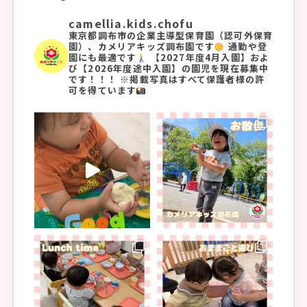
camellia.kids.chofu
東京都調布市の企業主導型保育園（認可外保育
園）、カメリアキッズ調布園です
通勤や登
園にも最適です
【2027年度4月入園】およ
び【2026年度途中入園】の園児を現在募集中
です！！！
※掲載写真はすべて保護者様の許
可を得ています