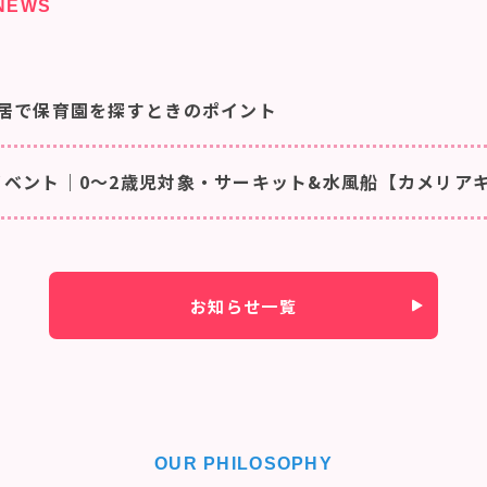
NEWS
居で保育園を探すときのポイント
ベント｜0〜2歳児対象・サーキット&水風船【カメリア
お知らせ一覧
OUR PHILOSOPHY