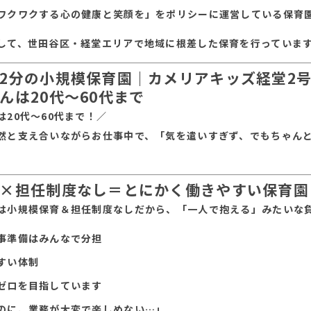
ワクワクする心の健康と笑顔を」をポリシーに運営している保育
して、世田谷区・経堂エリアで地域に根差した保育を行っていま
2分の小規模保育園｜カメリアキッズ経堂2
んは20代～60代まで
は20代～60代まで！／
然と支え合いながらお仕事中で、「気を遣いすぎず、でもちゃん
×担任制度なし＝とにかく働きやすい保育園
は小規模保育＆担任制度なしだから、「一人で抱える」みたいな
事準備はみんなで分担
すい体制
ゼロを目指しています
のに、業務が大変で楽しめない…」