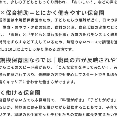
ので、少しの子どもとじっくり関われ、「おいしい！」などの声
×保育補助＝とにかく働きやすい保育園
成瀬園は小規模保育園のため、子どもたちの距離が近く、日々の
、昼食・おやつ・夕食の調理、食材の発注、食育活動の実施など
し、「調理」と「子どもと関わる仕事」の両方をバランスよく経
時間をずらすなど工夫しているため、無理のないペースで調理を
休日120日以上でしっかり休める環境です。
規模保育園ならでは｜職員の声が反映されや
からこそのスピード感があり、「こんな食育をやってみたい！」
修も用意されており、未経験の方でも安心してスタートできるほか
描くキャリアに合わせた働き方ができます。
く働ける保育園
務経験がない方でも応募可能で、「料理が好き」「子どもが好き
るほか、姉妹園にお子様を預けながら勤務することもでき、子育
リアで、調理のお仕事ずっと子どもたちの笑顔と成長を支えたい