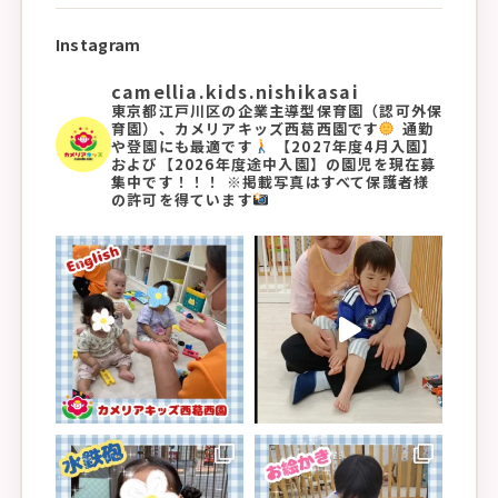
Instagram
camellia.kids.nishikasai
東京都江戸川区の企業主導型保育園（認可外保
育園）、カメリアキッズ西葛西園です
通勤
や登園にも最適です
【2027年度4月入園】
および【2026年度途中入園】の園児を現在募
集中です！！！
※掲載写真はすべて保護者様
の許可を得ています