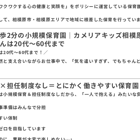
ワクワクする心の健康と笑顔を」をポリシーに運営している保育
して、相模原市・相模原エリアで地域に根差した保育を行ってい
歩2分の小規模保育園｜カメリアキッズ相模
んは20代～60代まで
は20代～60代まで！／
然と支え合いながらお仕事中で、「気を遣いすぎず、でもちゃん
×担任制度なし＝とにかく働きやすい保育園
は小規模保育＆担任制度なしだから、「一人で抱える」みたいな
事準備はみんなで分担
すい体制
ゼロを目指しています
のに、業務が大変で楽しめない…」