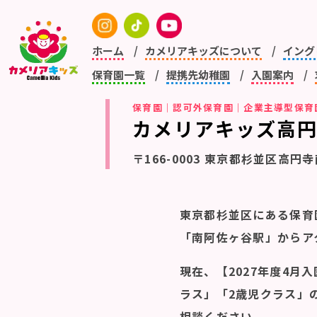
ホーム
カメリアキッズについて
イング
保育園一覧
提携先幼稚園
入園案内
保育園｜認可外保育園｜企業主導型保育
カメリアキッズ高
〒166-0003 東京都杉並区高円寺
東京都杉並区にある保育
「南阿佐ヶ谷駅」からア
現在、【2027年度4月
ラス」「2歳児クラス」
相談ください。