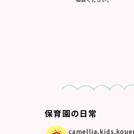
保育園の日常
camellia.kids.koue