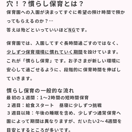
穴！？慣らし保育とは？
保育園への入園が決まってすぐに希望の預け時間で預か
ってもらえるのか？…
答えは殆どといっていいほど
NG
です。
保育園では、入園してすぐ長時間過ごすのではなく、
少しずつ保育環境に慣れていく期間
を設けています。
これが「慣らし保育」です。お子さまが新しい環境に
安心して過ごせるように、段階的に保育時間を伸ばし
ていきます。
慣らし保育の一般的な流れ
最初の１週間
：1〜2時間の短時間保育
２週目
：給食スタート 昼寝に少しずつ挑戦
３週目以降
：午後の睡眠を含め、少しずつ通常保育へ
園によって期間は異なりますが、だいたい2～4週間を
目安とするところが多いです。